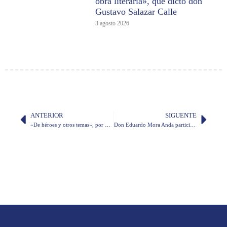
obra literaria», que dictó don
Gustavo Salazar Calle
3 agosto 2026
ANTERIOR
SIGUENTE
«De héroes y otros temas», por don Fabián Corral Burbano de Lara
Don Eduardo Mora Anda participará en presentación de libro