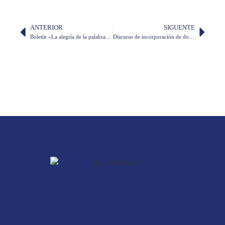
ANTERIOR
SIGUENTE
Boletín «La alegría de la palabra» número 13
Discurso de incorporación de don Edmundo Parra Erazo en calidad de miembro honorario