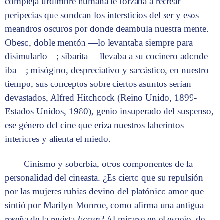
compleja urdimbre humana le forzaba a recrear
peripecias que sondean los intersticios del ser y esos
meandros oscuros por donde deambula nuestra mente.
Obeso, doble mentón —lo levantaba siempre para
disimularlo—; sibarita —llevaba a su cocinero adonde
iba—; misógino, despreciativo y sarcástico, en nuestro
tiempo, sus conceptos sobre ciertos asuntos serían
devastados, Alfred Hitchcock (Reino Unido, 1899-
Estados Unidos, 1980), genio insuperado del suspenso,
ese género del cine que eriza nuestros laberintos
interiores y alienta el miedo.
Cinismo y soberbia, otros componentes de la
personalidad del cineasta. ¿Es cierto que su repulsión
por las mujeres rubias devino del platónico amor que
sintió por Marilyn Monroe, como afirma una antigua
reseña de la revista
Ecran
? Al mirarse en el espejo, de