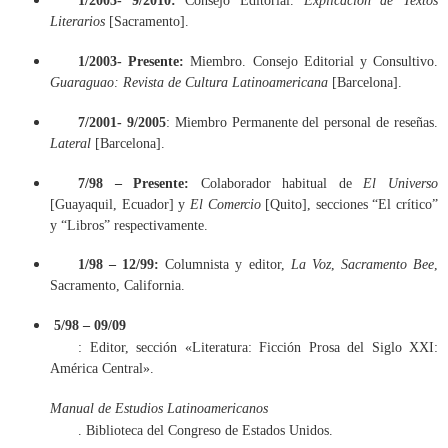
1/2003- 9/2010:
Consejo Editorial.
Explicación de Textos
Literarios
[Sacramento].
1/2003- Presente:
Miembro. Consejo Editorial y Consultivo.
Guaraguao: Revista de Cultura Latinoamericana
[Barcelona].
7/2001- 9/2005
: Miembro Permanente del personal de reseñas.
Lateral
[Barcelona].
7/98 – Presente:
Colaborador habitual de
El Universo
[Guayaquil, Ecuador] y
El Comercio
[Quito], secciones “El crítico”
y “Libros” respectivamente.
1/98 – 12/99:
Columnista y editor,
La Voz
,
Sacramento Bee
,
Sacramento, California.
5/98 – 09/09
: Editor, sección «Literatura: Ficción Prosa del Siglo XXI: 
América Central». 
Manual de Estudios Latinoamericanos
. Biblioteca del Congreso de Estados Unidos.