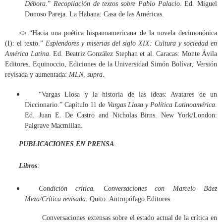
Débora
.”
Recopilación de textos sobre Pablo Palacio
. Ed. Miguel
Donoso Pareja. La Habana: Casa de las Américas.
<>·
“Hacia una poética hispanoamericana de la novela decimonónica 
(I): el texto.” 
Esplendores y miserias del siglo XIX: Cultura y sociedad en 
América Latina
. Ed. Beatriz González Stephan et al. Caracas: Monte Ávila 
Editores, Equinoccio, Ediciones de la Universidad Simón Bolívar, Versión 
revisada y aumentada: 
MLN
, 
supra
. 
“Vargas Llosa y la historia de las ideas: Avatares de un
Diccionario.” Capítulo 11 de
Vargas Llosa y Política Latinoamérica
.
Ed. Juan E. De Castro and Nicholas Birns. New York/London:
Palgrave Macmillan.
PUBLICACIONES EN PRENSA
:
Libros
:
Condición crítica. Conversaciones con Marcelo Báez
Meza/Crítica revisada
. Quito: Antropófago Editores.
Conversaciones extensas sobre el estado actual de la crítica en