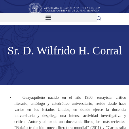
Sr. D. Wilfrido H. Corral
Guayaquileño nacido en el año 1950, ensayista, crítico
literario, antólogo y catedrático universitario, reside desde hace
varios en los Estados Unidos, en donde ejerce la docencia
universitaria y despliega una intensa actividad investigativa y
crítica. Autor y editor de una docena de libros, los más recientes:
“Bolaño traducido: nueva literatura mundial” (2011) y “Cartografía