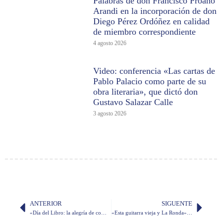
Palabras de don Francisco Proaño
Arandi en la incorporación de don
Diego Pérez Ordóñez en calidad
de miembro correspondiente
4 agosto 2026
Video: conferencia «Las cartas de
Pablo Palacio como parte de su
obra literaria», que dictó don
Gustavo Salazar Calle
3 agosto 2026
ANTERIOR
SIGUENTE
«Día del Libro: la alegría de compartir mi biblioteca», por don Raúl Vallejo
«Esta guitarra vieja y La Ronda», por don Marco Antonio Rodríguez