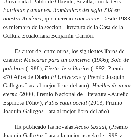
Universidad Pablo de Olavide, Sevilla, con la tesis
Patriotas y amantes. Románticos del siglo XIX en
nuestra América
, que mereció
cum laude
. Desde 1983
es miembro de la sección Literatura de la Casa de la
Cultura Ecuatoriana Benjamín Carrión.
Es autor de, entre otros, los siguientes libros de
cuentos:
Máscaras para un concierto
(1986);
Solo de
palabras
(1988);
Fiesta de solitarios
(1992, Premio
«70 Años de Diario
El Universo
» y Premio Joaquín
Gallegos Lara al mejor libro del año);
Huellas de amor
eterno
(2000, Premio Nacional de Literatura «Aurelio
Espinosa Pólit»);
Pubis equinoccial
(2013, Premio
Joaquín Gallegos Lara al mejor libro del año).
Ha publicado las novelas
Acoso textual
, (Premio
Joaquín Gallegos Lara a la mejor novela de 1999 y