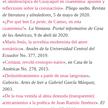
«
Caleidoscópica de Guayaquil en cuarentena: apuntes y
reflexiones sobre la coronacrisis
».
Pliego suelto. Revista
de literatura y alrededores
, 5 de mayo de 2020.
«
¿Por qué leer
La peste
, de Camus, en esta
cuarentena?
».
La Ventana. Portal informativo de Casa
de las Américas
, 9 de abril de 2020.
«
María Jesús, la novelina modernista del amor
romántico
»
.
Anales de la Universidad Central del
Ecuador
No. 377, 2019.
«
Cortázar, revolú-cronopio-nario
», en Casa de la
Américas No. 278, 2015.
«
Deslumbramientos a partir de unas langostas
»
.
Gaborio. Artes de leer a Gabriel García Márquez
,
2003.
«
De la rosa vestida al alma desnuda (transparente):
acercamientos a la poética de Juan Ramón Jiménez
».
El