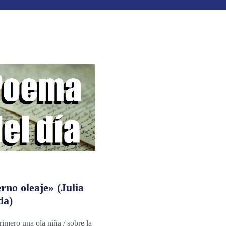
rno oleaje» (Julia
da)
rimero una ola niña / sobre la