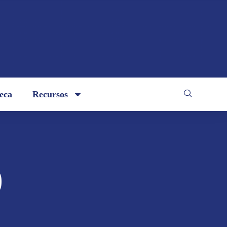
teca
Recursos
0