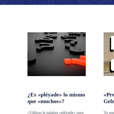
¿Es «pléyade» lo mismo
«Pr
que «muchos»?
Gel
¿Utilizas la palabra «pléyade» para
Ya que