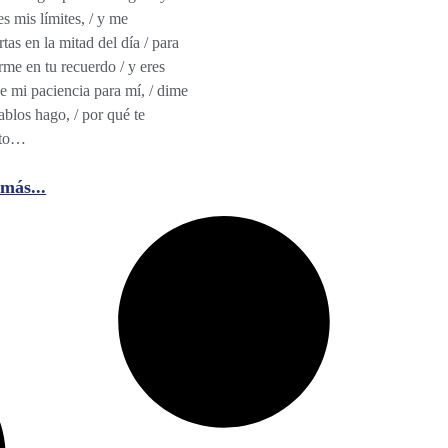
s mis límites, / y me
rtas en la mitad del día / para
rme en tu recuerdo / y eres
de mi paciencia para mí, / dime
ablos hago, / por qué te
ito…
más...