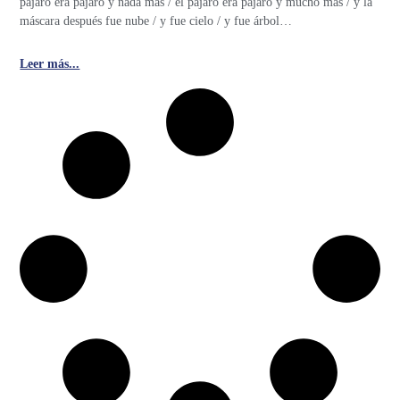
pájaro era pájaro y nada más / el pájaro era pájaro y mucho más / y la
máscara después fue nube / y fue cielo / y fue árbol…
Leer más...