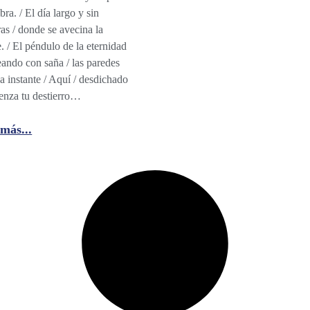
bra. / El día largo y sin
ras / donde se avecina la
. / El péndulo de la eternidad
eando con saña / las paredes
a instante / Aquí / desdichado
enza tu destierro…
más...