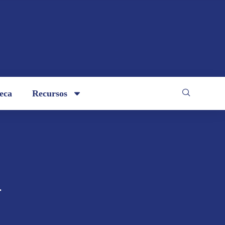
teca
Recursos
1