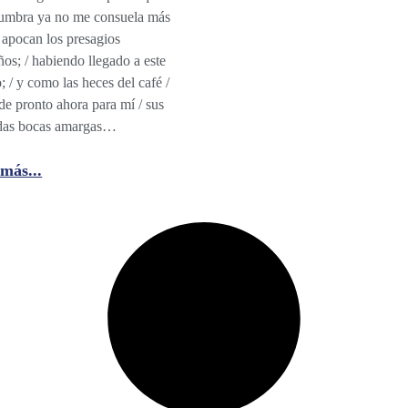
numbra ya no me consuela más
 apocan los presagios
os; / habiendo llegado a este
; / y como las heces del café /
de pronto ahora para mí / sus
das bocas amargas…
más...