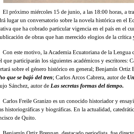
El próximo miércoles 15 de junio, a las 18:00 horas, a t
drá lugar un conversatorio sobre la novela histórica en el E
rativa que ha cobrado particular vigencia en el país en el c
publicación de obras que han merecido elogios de la crítica 
Con este motivo, la Academia Ecuatoriana de la Lengua c
el que participarán los siguientes académicos y escritores: C
ertará sobre el género histórico en general; Benjamín Ortiz
ho que se bajó del tren
; Carlos Arcos Cabrera, autor de
Un
ujo Sánchez, autor de
Las secretas formas del tiempo.
Carlos Freile Granizo es un conocido historiador y ensayi
as historiográficas y biográficas. En la actualidad, catedrát
ncisco de Quito.
Benjamín Ortiz Brennan, destacado periodista, fue directo