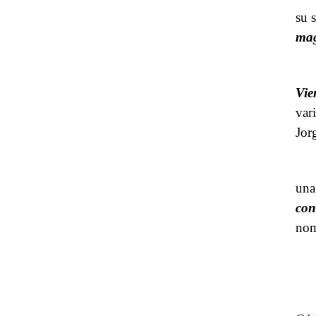
su 
mag
Vie
var
Jor
una
con
nom