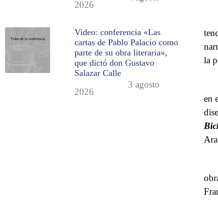
2026
Video: conferencia «Las
ten
cartas de Pablo Palacio como
nar
parte de su obra literaria»,
la 
que dictó don Gustavo
Salazar Calle
3 agosto
2026
en 
dis
Bic
Ara
obr
Fra