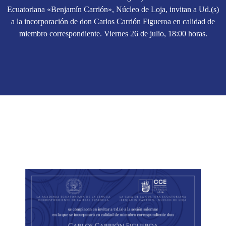
Ecuatoriana «Benjamín Carrión», Núcleo de Loja, invitan a Ud.(s)
a la incorporación de don Carlos Carrión Figueroa en calidad de
miembro correspondiente. Viernes 26 de julio, 18:00 horas.