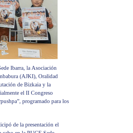
ede Ibarra, la Asociación
mbabura (AJKI), Oralidad
tación de Bizkaia y la
ialmente el II Congreso
arpushpa”, programado para los
ipó de la presentación el
á a cabo en la PUCE Sede