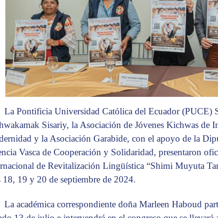
La Pontificia Universidad Católica del Ecuador (PUCE) S
hwakamak Sisariy, la Asociación de Jóvenes Kichwas de I
ernidad y la Asociación Garabide, con el apoyo de la Dipu
ncia Vasca de Cooperación y Solidaridad, presentaron ofic
ernacional de Revitalización Lingüística “Shimi Muyuta T
s 18, 19 y 20 de septiembre de 2024.
La académica correspondiente doña Marleen Haboud partic
ado 13 de julio e intervendrá en el congreso que se llevar