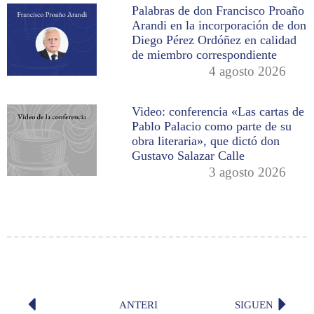
Palabras de don Francisco Proaño
Arandi en la incorporación de don
Diego Pérez Ordóñez en calidad
de miembro correspondiente
4 agosto 2026
Video: conferencia «Las cartas de
Pablo Palacio como parte de su
obra literaria», que dictó don
Gustavo Salazar Calle
3 agosto 2026
ANTERIOR
SIGUENTE
«El habla del país», por don Fabián C
«Siempr