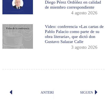
Diego Pérez Ordóñez en calidad
de miembro correspondiente
4 agosto 2026
Video: conferencia «Las cartas de
Pablo Palacio como parte de su
obra literaria», que dictó don
Gustavo Salazar Calle
3 agosto 2026
ANTERIOR
SIGUENTE
«Medir el tiempo, constante humana»
Discurs