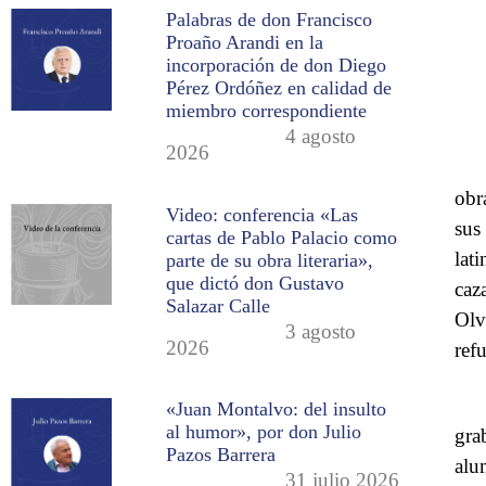
Palabras de don Francisco
Proaño Arandi en la
incorporación de don Diego
Pérez Ordóñez en calidad de
miembro correspondiente
4 agosto
2026
obr
Video: conferencia «Las
sus
cartas de Pablo Palacio como
lat
parte de su obra literaria»,
que dictó don Gustavo
caz
Salazar Calle
Olv
3 agosto
2026
ref
«Juan Montalvo: del insulto
al humor», por don Julio
gra
Pazos Barrera
alu
31 julio 2026