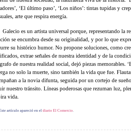
adores’, ‘El último paso’, ‘Los niños’: tintas tupidas y crep
uales, arte que respira energía.
Galecio es un artista universal porque, representando la re
ación se encumbra desde su originalidad, y por lo que expr
curre su histórico humor. No propone soluciones, como cree
tificados, extrae señales de nuestra identidad y de la condi
grafo de nuestra realidad social, dejó piezas memorables. ‘E
erga no solo la muerte, sino también la vida que fue. Flautas
mpañan a la novia difunta, seguida por un cortejo de sue
uir nuestro tránsito. Líneas poderosas que rezuman luz, plen
ira vida.
Este artículo apareció en el
diario El Comercio
.