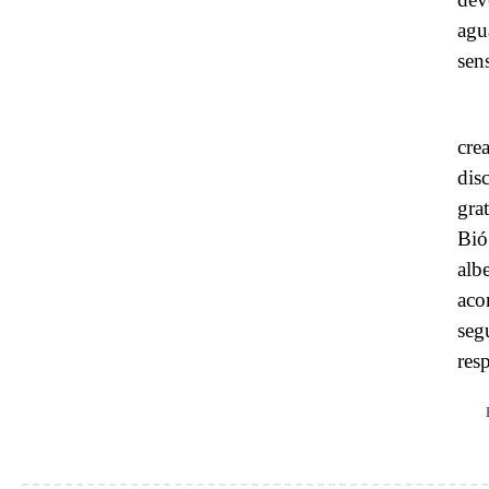
agu
sens
cre
dis
gra
Bió
alb
aco
seg
resp