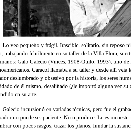
Lo veo pequeño y frágil. Irascible, solitario, sin reposo ni
a, trabajando febrilmente en su taller de la Villa Flora, sue
 manos: Galo Galecio (Vinces, 1908-Quito, 1993), uno de 
inoamericanos. Caracol llamaba a su taller y desde allí veía 
ador deslumbrado y obsesivo por la historia, los seres human
idado de él mismo, desaliñado (¿le importó alguna vez su ap
undido en su arte.
Galecio incursionó en variadas técnicas, pero fue el grab
bador no puede ser paciente. No reproduce. Le es menester 
mbrar con pocos rasgos, trazar los planos, fundar la sustanc