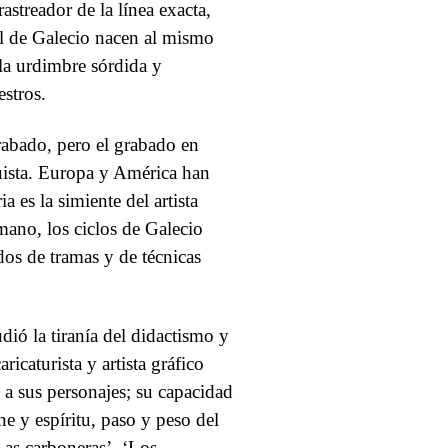
astreador de la línea exacta,
il de Galecio nacen al mismo
la urdimbre sórdida y
stros.
rabado, pero el grabado en
uista. Europa y América han
 es la simiente del artista
mano, los ciclos de Galecio
os de tramas y de técnicas
ió la tiranía del didactismo y
icaturista y artista gráfico
a sus personajes; su capacidad
rne y espíritu, paso y peso del
‘Las carboneras’, ‘Los