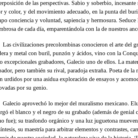
erposición de las perspectivas. Sabio y soberbio, incesante r
or y color, y del movimiento adecuado, en la punta del bur
mpo conciencia y voluntad, sapiencia y hermosura. Seduce 
mbrosa de cada día, emparentándola con la de nuestros ance
Las civilizaciones precolombinas conocieron el arte del g
era y metal con buril, punzón y ácidos, vino con la Conq
o excepcionales grabadores, Galecio uno de ellos. La materia
bador, pero también su rival, paradoja extraña. Poeta de la 
án urdidos por una asidua exploración de ensayos y acomod
ovadas por su genio.
Galecio aprovechó lo mejor del muralismo mexicano. Elud
argó el blanco y el negro de su grabado (además de genial car
o fue); su trasfondo orgánico y una luz juguetona mueven 
íntesis, su maestría para arbitrar elementos y contrastes, ca
enir de nuestra sociedad, la naturaleza viva de la historia. 