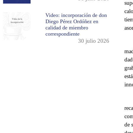
sup
cal
Video: incorporación de don
tie
Diego Pérez Ordóñez en
aso
calidad de miembro
correspondiente
30 julio 2026
mad
dad
gra
est
inn
rec
com
de s
dev