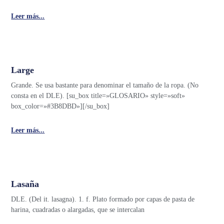
Leer más...
Large
Grande. Se usa bastante para denominar el tamaño de la ropa. (No
consta en el DLE). [su_box title=»GLOSARIO» style=»soft»
box_color=»#3B8DBD»][/su_box]
Leer más...
Lasaña
DLE. (Del it. lasagna). 1. f. Plato formado por capas de pasta de
harina, cuadradas o alargadas, que se intercalan