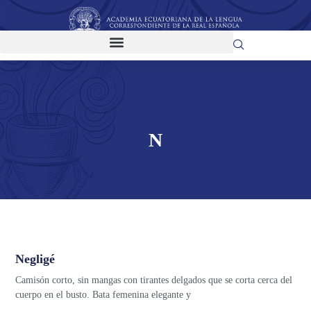
N
Negligé
Camisón corto, sin mangas con tirantes delgados que se corta cerca del
cuerpo en el busto. Bata femenina elegante y