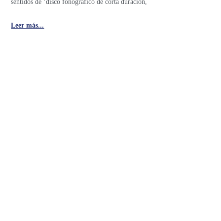
sentidos de ‘disco fonográfico de corta duración,
Leer más...
Site-Specific Art
O arte ambiental. Son creaciones artísticas realizadas especialmente
para un determinado lugar. Puede manifestarse en pintura, escultura,
teatro, música, danza,
Leer más...
Situacionismo o movimiento situacionista
Organización de artistas e intelectuales revolucionarios, entre cuyos
objetivos estaba acabar con la sociedad de clases en tanto sistema