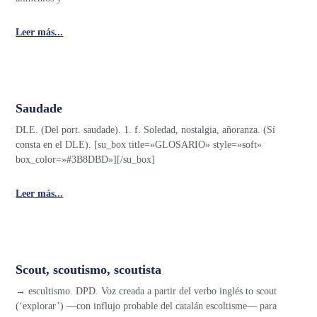
Leer más...
Saudade
DLE. (Del port. saudade). 1. f. Soledad, nostalgia, añoranza. (Sí
consta en el DLE). [su_box title=»GLOSARIO» style=»soft»
box_color=»#3B8DBD»][/su_box]
Leer más...
Scout, scoutismo, scoutista
→ escultismo. DPD. Voz creada a partir del verbo inglés to scout
(‘explorar’) —con influjo probable del catalán escoltisme— para