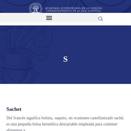
S
Sachet
Del francés significa bolsita, saquito, en ocasiones castellanizado saché,
es una pequeña bolsa hermética descartable empleada para contener
alimentos y