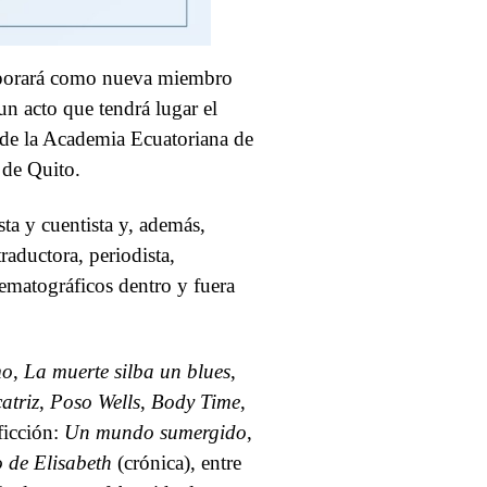
orporará como nueva miembro
n acto que tendrá lugar el
o de la Academia Ecuatoriana de
 de Quito.
ta y cuentista y, además,
raductora, periodista,
nematográficos dentro y fuera
mo
,
La muerte silba un blues
,
atriz
,
Poso Wells
,
Body Time
,
 ficción:
Un mundo sumergido
,
o de Elisabeth
(crónica), entre