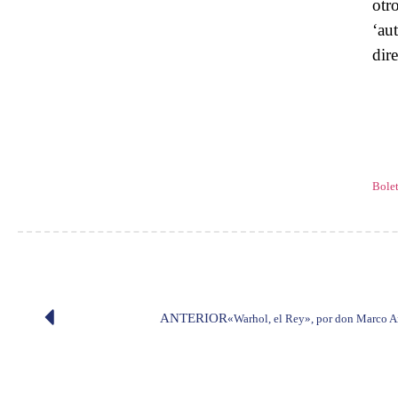
otr
‘au
dir
Bolet
ANTERIOR
«Warhol, el Rey», por don Marco 