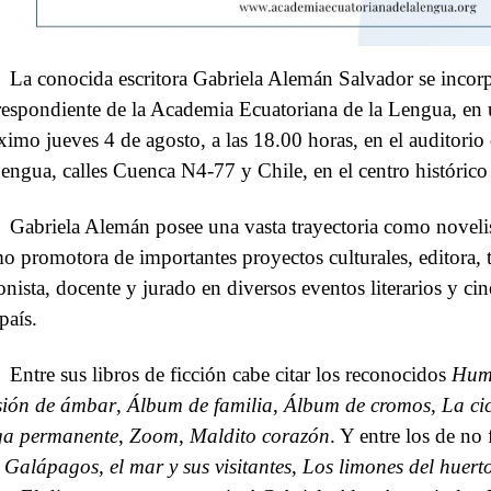
La conocida escritora Gabriela Alemán Salvador se inc
respondiente de la Academia Ecuatoriana de la Lengua, en u
ximo jueves 4 de agosto, a las 18.00 horas, en el auditori
Lengua, calles Cuenca N4-77 y Chile, en el centro histórico
Gabriela Alemán posee una vasta trayectoria como novelis
o promotora de importantes proyectos culturales, editora, t
onista, docente y jurado en diversos eventos literarios y ci
país.
Entre sus libros de ficción cabe citar los reconocidos
Hu
sión de ámbar
,
Álbum de familia
,
Álbum de cromos
,
La cic
a permanente
,
Zoom
,
Maldito corazón
. Y entre los de no
 Galápagos, el mar y sus visitantes
,
Los limones del huert