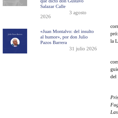
que dictó don Gustavo
Salazar Calle
3 agosto
2026
cor
«Juan Montalvo: del insulto
pró
al humor», por don Julio
la 
Pazos Barrera
31 julio 2026
com
gui
del 
Pri
Fug
Las