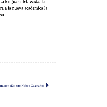
La lengua enfebrecida: la
irá a la nueva académica la
sa.
.
rmore» (Ernesto Noboa Caamaño)