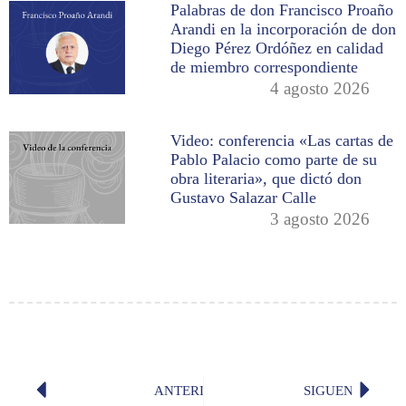
Palabras de don Francisco Proaño
Arandi en la incorporación de don
Diego Pérez Ordóñez en calidad
de miembro correspondiente
4 agosto 2026
Video: conferencia «Las cartas de
Pablo Palacio como parte de su
obra literaria», que dictó don
Gustavo Salazar Calle
3 agosto 2026
ANTERIOR
SIGUENTE
«La luz del primer amor», por Susan
¿Cómo e