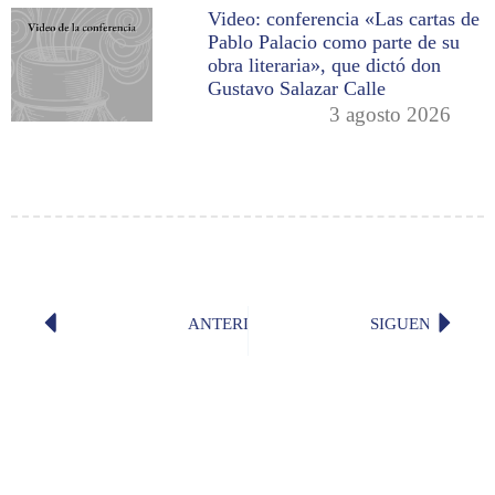
Video: conferencia «Las cartas de
Pablo Palacio como parte de su
obra literaria», que dictó don
Gustavo Salazar Calle
3 agosto 2026
ANTERIOR
SIGUENTE
«Oportunidades, certezas y temores»,
Reporta