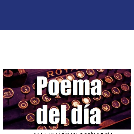
yo era ya viejísimo cuando naciste