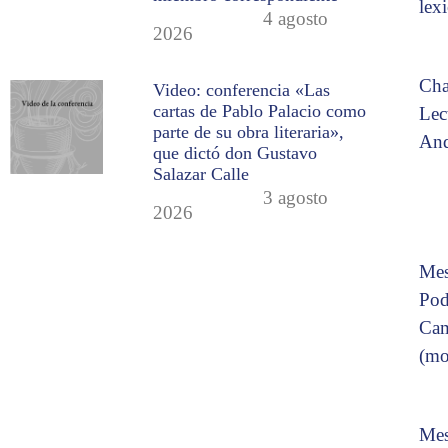
lex
4 agosto
2026
Cha
Video: conferencia «Las
cartas de Pablo Palacio como
Lec
parte de su obra literaria»,
And
que dictó don Gustavo
Salazar Calle
3 agosto
2026
Mes
Pod
Cam
(mo
Mes