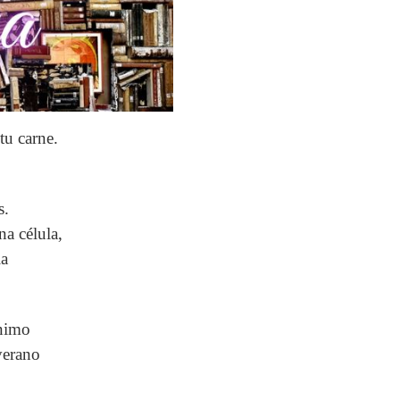
tu carne.
s.
a célula,
ia
ínimo
verano