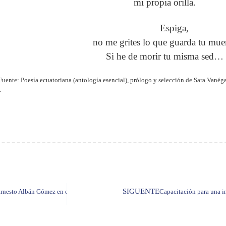
mi propia orilla.
Espiga,
no me grites lo que guarda tu muer
Si he de morir tu misma sed…
Fuente: Poesía ecuatoriana (antología esencial), prólogo y selección de Sara Vané
.
SIGUENTE
Ernesto Albán Gómez en calidad de miembro correspondiente
Capacitación para una in