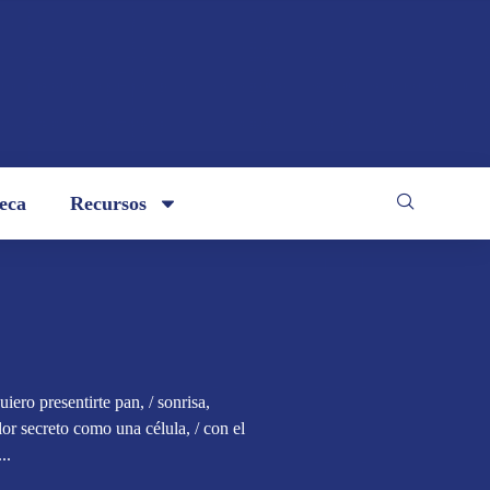
teca
Recursos
iero presentirte pan, / sonrisa,
lor secreto como una célula, / con el
..