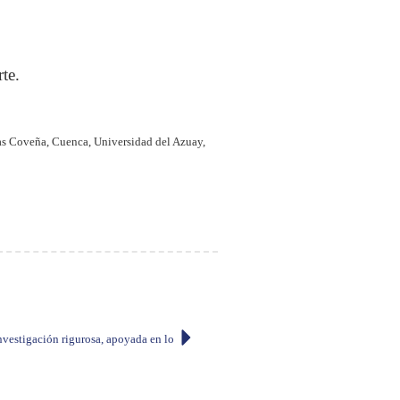
te.
gas Coveña, Cuenca, Universidad del Azuay,
vestigación rigurosa, apoyada en los datos e imparcial. Inscripciones abiertas