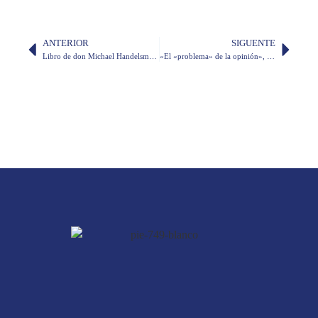
ANTERIOR
SIGUENTE
Libro de don Michael Handelsman recibió premio de LASA
«El «problema» de la opinión», por don Fabián Corral Burbano de Lara