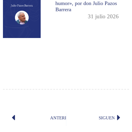
humor», por don Julio Pazos
Barrera
31 julio 2026
ANTERIOR
SIGUENTE
La UIDE nombrará doctor «honoris c
Video: 