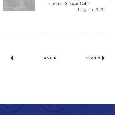
Gustavo Salazar Calle
3 agosto 2026
ANTERIOR
SIGUENTE
«El poder de las anécdotas», por don
«Cóncl