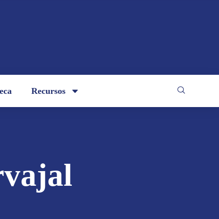
teca
Recursos
vajal