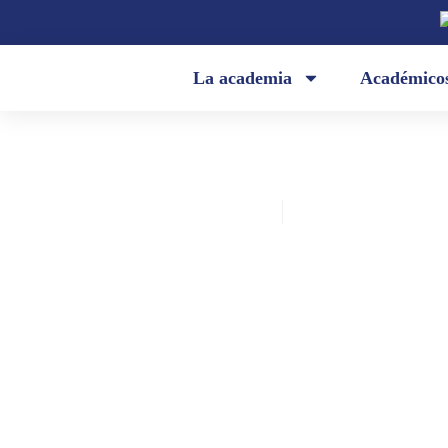
La academia
Académico
Academia Ecuatoriana de la Lengua
julio 14, 2021
¿Se escribe «con respecto a» o «c
respecto de»?