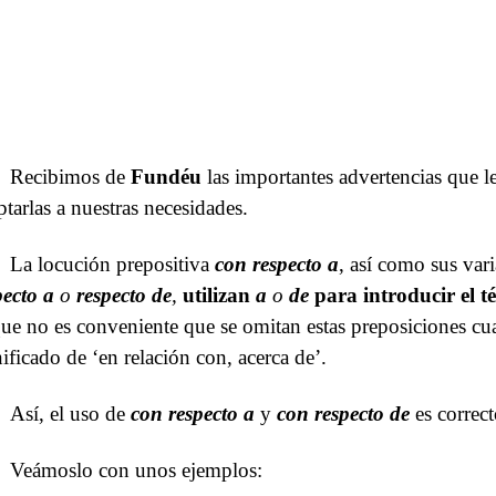
Recibimos de
Fundéu
las importantes advertencias que l
ptarlas a nuestras necesidades.
La locución prepositiva
con respecto a
, así como sus var
pecto a
o
respecto de
,
utilizan
a
o
de
para introducir el té
que no es conveniente que se omitan estas preposiciones cua
nificado de ‘en relación con, acerca de’.
Así, el uso de
con respecto a
y
con respecto de
es correct
Veámoslo con unos ejemplos: