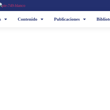
s
Contenido
Publicaciones
Bibliot
on
En este breve artículo que publicamos gracias a F
«con respecto a» o «con respecto de».