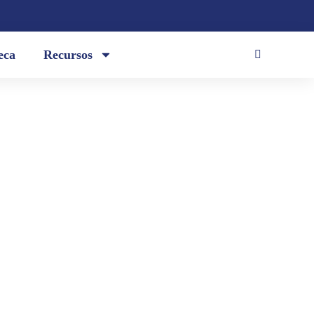
eca
Recursos
undéu aprenderás si debes escribir