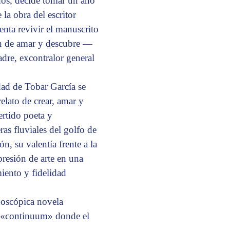
rdos, decide tomar un año
 la obra del escritor
enta revivir el manuscrito
ón de amar y descubre —
adre, excontralor general
dad de Tobar García se
elato de crear, amar y
ertido poeta y
as fluviales del golfo de
, su valentía frente a la
resión de arte en una
iento y fidelidad
idoscópica novela
un «continuum» donde el