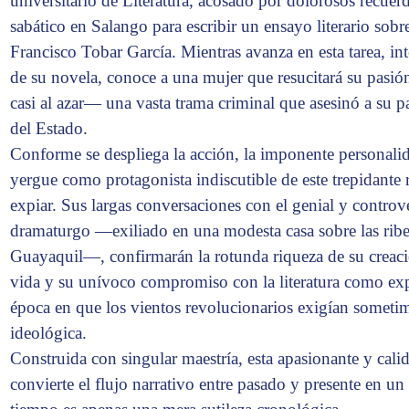
universitario de Literatura, acosado por dolorosos recue
sabático en Salango para escribir un ensayo literario sobre
Francisco Tobar García. Mientras avanza en esta tarea, int
de su novela, conoce a una mujer que resucitará su pasi
casi al azar— una vasta trama criminal que asesinó a su p
del Estado.
Conforme se despliega la acción, la imponente personali
yergue como protagonista indiscutible de este trepidante r
expiar. Sus largas conversaciones con el genial y controv
dramaturgo —exiliado en una modesta casa sobre las riber
Guayaquil—, confirmarán la rotunda riqueza de su creación
vida y su unívoco compromiso con la literatura como exp
época en que los vientos revolucionarios exigían sometim
ideológica.
Construida con singular maestría, esta apasionante y cal
convierte el flujo narrativo entre pasado y presente en 