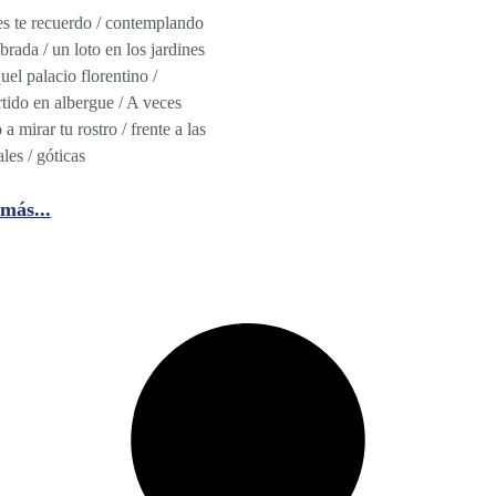
s te recuerdo / contemplando
brada / un loto en los jardines
quel palacio florentino /
tido en albergue / A veces
a mirar tu rostro / frente a las
ales / góticas
más...