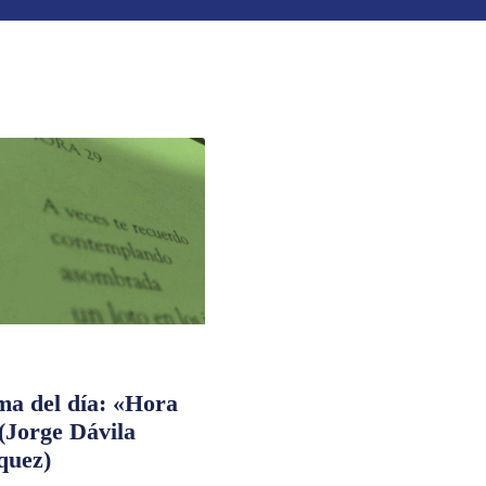
ma del día: «Hora
(Jorge Dávila
quez)