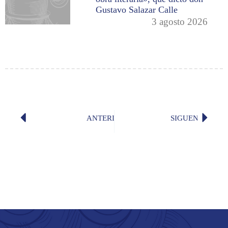
Gustavo Salazar Calle
3 agosto 2026
ANTERIOR
SIGUENTE
Poema del día: «Hora 29» (Jorge Dáv
Poema d