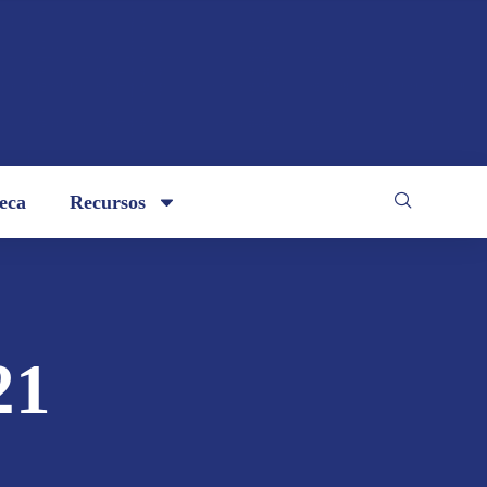
teca
Recursos
21