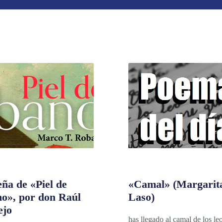
ña de «Piel de
«Camal» (Margarit
no», por don Raúl
Laso)
ejo
has llegado al camal de los le