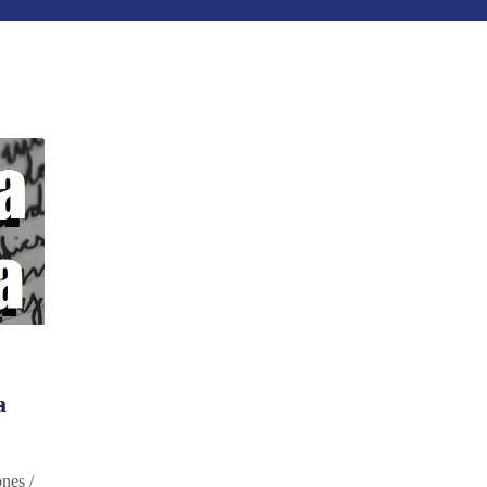
a
ones /