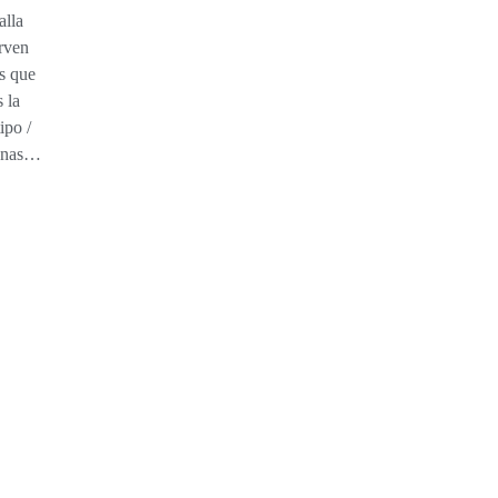
alla
irven
as que
s la
ipo /
denas…