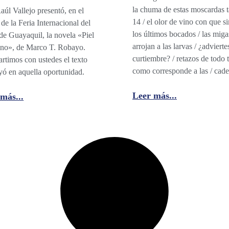
la chuma de estas moscardas t
úl Vallejo presentó, en el
14 / el olor de vino con que s
de la Feria Internacional del
los últimos bocados / las mig
de Guayaquil, la novela «Piel
arrojan a las larvas / ¿advierte
ano», de Marco T. Robayo.
curtiembre? / retazos de todo t
timos con ustedes el texto
como corresponde a las / ca
yó en aquella oportunidad.
Leer más...
más...