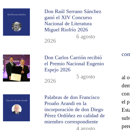
Don Raúl Serrano Sánchez
ganó el XIV Concurso
Nacional de Literatura
Miguel Riofrío 2026
6 agosto
2026
com
Don Carlos Carrión recibió
el Premio Nacional Eugenio
Espejo 2026
5 agosto
al 
2026
dem
con
Palabras de don Francisco
el 
Proaño Arandi en la
incorporación de don Diego
Est
Pérez Ordóñez en calidad de
sub
miembro correspondiente
per
4 agosto