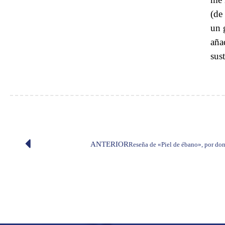
(de
un 
aña
sust
ANTERIOR
Reseña de «Piel de ébano», por don