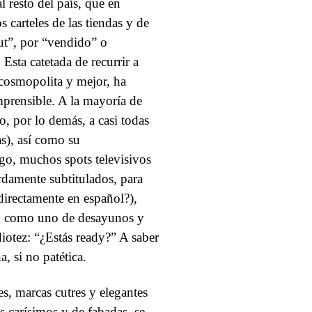
l resto del país, que en
 carteles de las tiendas y de
out”, por “vendido” o
Esta catetada de recurrir a
 cosmopolita y mejor, ha
omprensible. A la mayoría de
, por lo demás, a casi todas
as), así como su
go, muchos spots televisivos
rdamente subtitulados, para
directamente en español?),
ma, como uno de desayunos y
diotez: “¿Estás ready?” A saber
, si no patética.
es, marcas cutres y elegantes
s carísimos y de fabadas, se