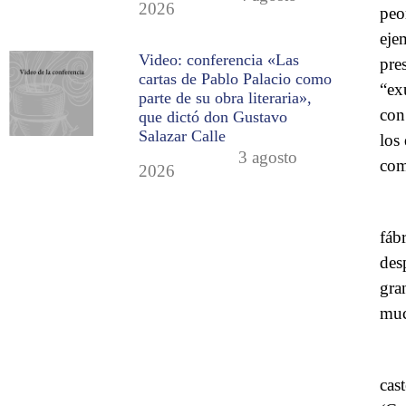
2026
peo
eje
Video: conferencia «Las
pre
cartas de Pablo Palacio como
“ex
parte de su obra literaria»,
con
que dictó don Gustavo
Salazar Calle
los
3 agosto
com
2026
fáb
des
gra
muc
cas