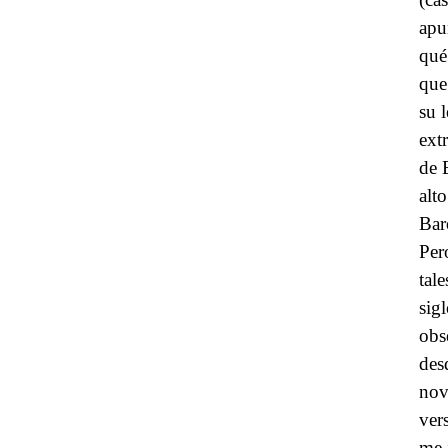
apu
qué
que
su 
ext
de 
alt
Bar
Per
tal
sig
obs
des
nov
ver
me 