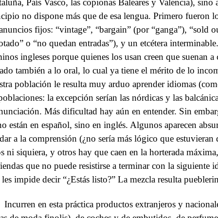
taluña, País Vasco, las copionas Baleares y Valencia), sino a
ncipio no dispone más que de esa lengua. Primero fueron los
 anuncios fijos: “vintage”, “bargain” (por “ganga”), “sold 
otado” o “no quedan entradas”), y un etcétera interminable. 
minos ingleses porque quienes los usan creen que suenan a
gado también a lo oral, lo cual ya tiene el mérito de lo inc
stra población le resulta muy arduo aprender idiomas (como
 poblaciones: la excepción serían las nórdicas y las balcánic
nunciación. Más dificultad hay aún en entender. Sin embar
no están en español, sino en inglés. Algunos aparecen absu
dar a la comprensión (¿no sería más lógico que estuvieran 
os ni siquiera, y otros hay que caen en la horterada máxi
iendas que no puede resistirse a terminar con la siguiente i
 les impide decir “¿Estás listo?” La mezcla resulta pueblerina
Incurren en esta práctica productos extranjeros y nacional
sas de moda finolis), de coches y de embutidos, de perfume