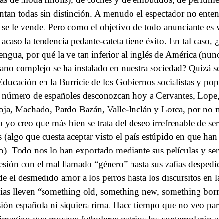
ntan todas sin distinción. A menudo el espectador no entend
 se le vende. Pero como el objetivo de todo anunciante es 
 acaso la tendencia pedante-cateta tiene éxito. En tal caso, 
lengua, por qué la ve tan inferior al inglés de América (nun
raño complejo se ha instalado en nuestra sociedad? Quizá sea
Educación en la Burricie de los Gobiernos socialistas y pop
o número de españoles desconozcan hoy a Cervantes, Lope,
oja, Machado, Pardo Bazán, Valle-Inclán y Lorca, por no
o yo creo que más bien se trata del deseo irrefrenable de s
es (algo que cuesta aceptar visto el país estúpido en que han
lo). Todo nos lo han exportado mediante sus películas y seri
esión con el mal llamado “género” hasta sus zafias despedi
de el desmedido amor a los perros hasta los discursitos en l
ias lleven “something old, something new, something bor
sión española ni siquiera rima. Hace tiempo que no veo par
imagino que muchos futboleros patrios los contemplarán ah