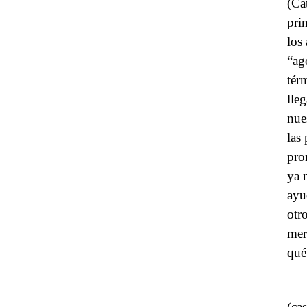
(Ca
pri
los
“ag
tér
lle
nue
las
pro
ya 
ayu
otr
mer
qué
(ca