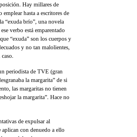
posición. Hay millares de
 emplear hasta a escritores de
ula “exuda brío”, una novela
ue ese verbo está emparentado
r que “exuda” son los cuerpos y
decuados y no tan malolientes,
 caso.
a un periodista de TVE (gran
desgranaba la margarita” de si
nto, las margaritas no tienen
eshojar la margarita”. Hace no
ntativas de expulsar al
se aplican con denuedo a ello