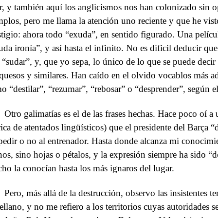
r, y también aquí los anglicismos nos han colonizado sin o
mplos, pero me llama la atención uno reciente y que he visto
stigio: ahora todo “exuda”, en sentido figurado. Una pelíc
uda ironía”, y así hasta el infinito. No es difícil deducir q
 “sudar”, y, que yo sepa, lo único de lo que se puede deci
 quesos y similares. Han caído en el olvido vocablos más a
o “destilar”, “rezumar”, “rebosar” o “desprender”, según el
Otro galimatías es el de las frases hechas. Hace poco oí 
rica de atentados lingüísticos) que el presidente del Barça “
pedir o no al entrenador. Hasta donde alcanza mi conocimie
nos, sino hojas o pétalos, y la expresión siempre ha sido “d
ho la conocían hasta los más ignaros del lugar.
Pero, más allá de la destrucción, observo las insistentes te
tellano, y no me refiero a los territorios cuyas autoridades 