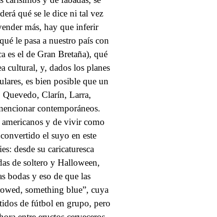
erá qué se le dice ni tal vez
vender más, hay que inferir
¿qué le pasa a nuestro país con
ca es el de Gran Bretaña), qué
 cultural, y, dados los planes
ulares, es bien posible que un
 Quevedo, Clarín, Larra,
 mencionar contemporáneos.
er americanos y de vivir como
 convertido el suyo en este
es: desde su caricaturesca
das de soltero y Halloween,
as bodas y eso de que las
rowed, something blue”, cuya
tidos de fútbol en grupo, pero
ora entre eructos cerveceros