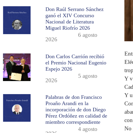
Don Raúl Serrano Sánchez
ganó el XIV Concurso
Nacional de Literatura
Miguel Riofrío 2026
6 agosto
2026
Ent
Don Carlos Carrión recibió
Elé
el Premio Nacional Eugenio
Espejo 2026
tro
5 agosto
Y v
2026
Cad
Y u
Palabras de don Francisco
Con
Proaño Arandi en la
incorporación de don Diego
aba
Pérez Ordóñez en calidad de
con
miembro correspondiente
No 
4 agosto