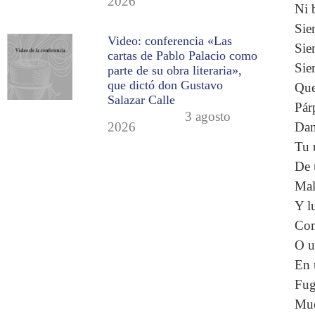
2026
Ni 
Sie
Video: conferencia «Las
Sie
cartas de Pablo Palacio como
Sie
parte de su obra literaria»,
que dictó don Gustavo
Que
Salazar Calle
Pár
3 agosto
Dan
2026
Tu 
De 
Mal
Y l
Com
O u
En 
Fug
Mue