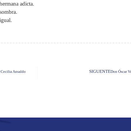
hermana adicta.
sombra.
igual.
SIGUENTE
a Cecilia Ansaldo
Don Óscar Ve