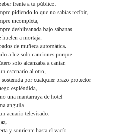
beber frente a tu público.
mpre pidiendo lo que no sabías recibir,
mpre incompleta,
mpre deshilvanada bajo sábanas
 huelen a mortaja.
pados de muñeca automática.
do a luz solo canciones porque
útero solo alcanzaba a cantar.
un escenario al otro,
 sostenida por cualquier brazo protector
uego espléndida,
o una mantarraya de hotel
na anguila
un acuario televisado.
az,
rta y sonriente hasta el vacío.