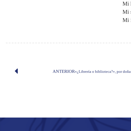
Mi 
Mi 
Mi 
ANTERIOR
«¿Librería o biblioteca?», por doñ