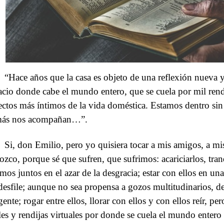
“Hace años que la casa es objeto de una reflexión nueva y
acio donde cabe el mundo entero, que se cuela por mil rend
ectos más íntimos de la vida doméstica. Estamos dentro sin d
ás nos acompañan…”.
Si, don Emilio, pero yo quisiera tocar a mis amigos, a m
ozco, porque sé que sufren, que sufrimos: acariciarlos, tranq
amos juntos en el azar de la desgracia; estar con ellos en un
desfile; aunque no sea propensa a gozos multitudinarios, des
gente; rogar entre ellos, llorar con ellos y con ellos reír, 
les y rendijas virtuales por donde se cuela el mundo entero 