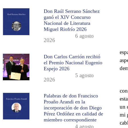
Don Raúl Serrano Sánchez
ganó el XIV Concurso
Nacional de Literatura
Miguel Riofrío 2026
6 agosto
2026
esp
Don Carlos Carrión recibió
asp
el Premio Nacional Eugenio
dem
Espejo 2026
5 agosto
2026
con
Palabras de don Francisco
est
Proaño Arandi en la
un 
incorporación de don Diego
Pérez Ordóñez en calidad de
mi 
miembro correspondiente
cab
4 agosto