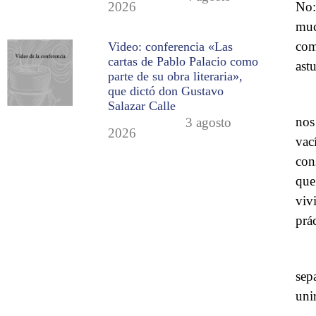
No:
2026
muc
com
Video: conferencia «Las
cartas de Pablo Palacio como
astu
parte de su obra literaria»,
que dictó don Gustavo
Salazar Calle
nos
3 agosto
2026
vac
con
que
viv
prá
sep
uni