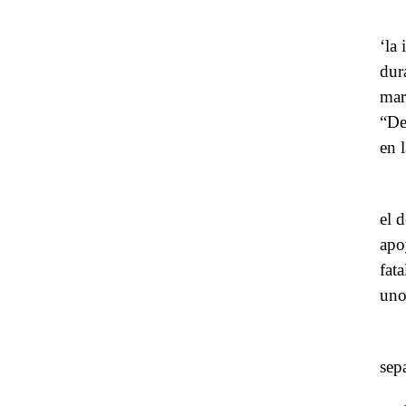
‘la
dur
mar
“De
en 
el 
apo
fata
uno
sep