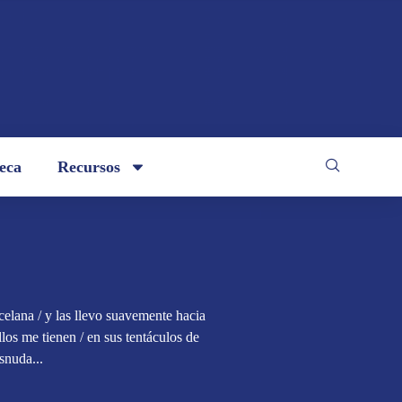
teca
Recursos
elana / y las llevo suavemente hacia
llos me tienen / en sus tentáculos de
snuda...