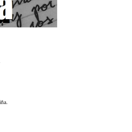
l
iña.