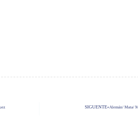
SIGUENTE
quez
«Alemán/ Mata/ M