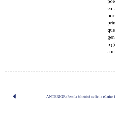
poe
en 
por
pri
que
gen
reg
a un
ANTERIOR
«Pero la felicidad es fácil» (Carlos