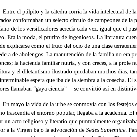
Entre el púlpito y la cátedra corría la vida intelectual de l
rados conformaban un selecto círculo de campeones de la pa
fano de los versificadores acrecía cada vez, igual que el past
o. Era la moda, el prurito de ingeniosos. La literatura cue
de explicarse como el fruto del ocio de una clase terratenie
edera de abolengos. La manutención de la familia no era pro
nces; la hacienda familiar nutría, y con creces, a la prole n
ritura y el diletantismo ilustrado quedaban muchos días, ta
 interminable espera que iba de la siembra a la cosecha. El s
tores llamaban “gaya ciencia”— se convirtió así en distintiv
En mayo la vida de la urbe se conmovía con los festejos 
ho trascendía el entorno popular, llegaba a la academia. E
ar un acto religioso y literario que puntualmente organiza
or a la Virgen bajo la advocación de
Sedes Sapientiae
. Par