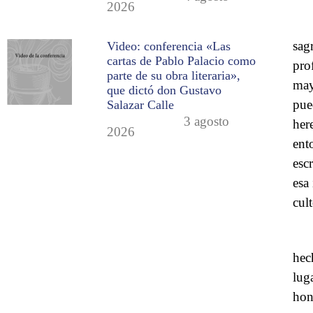
2026
sag
Video: conferencia «Las
cartas de Pablo Palacio como
pro
parte de su obra literaria»,
may
que dictó don Gustavo
pue
Salazar Calle
3 agosto
her
2026
ento
esc
esa
cul
hec
lug
hon