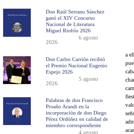
Don Raúl Serrano Sánchez
ganó el XIV Concurso
Nacional de Literatura
Miguel Riofrío 2026
6 agosto
2026
a e
Don Carlos Carrión recibió
pue
el Premio Nacional Eugenio
cab
Espejo 2026
5 agosto
chac
2026
cam
fie
Palabras de don Francisco
val
Proaño Arandi en la
incorporación de don Diego
señ
Pérez Ordóñez en calidad de
adm
miembro correspondiente
aca
4 agosto