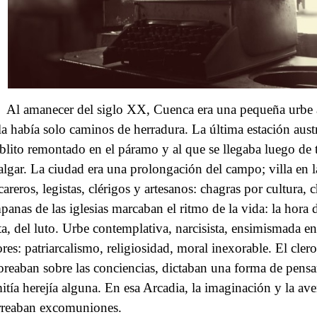
Al amanecer del siglo XX, Cuenca era una pequeña urbe a
lla había solo caminos de herradura. La última estación austr
blito remontado en el páramo y al que se llegaba luego de t
algar. La ciudad era una prolongación del campo; villa en 
areros, legistas, clérigos y artesanos: chagras por cultura, 
panas de las iglesias marcaban el ritmo de la vida: la hora de
sta, del luto. Urbe contemplativa, narcisista, ensimismada en
ores: patriarcalismo, religiosidad, moral inexorable. El cler
oreaban sobre las conciencias, dictaban una forma de pensar
itía herejía alguna. En esa Arcadia, la imaginación y la ave
rreaban excomuniones.