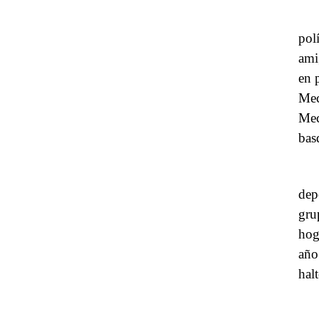
pol
ami
en 
Mec
Mec
bas
dep
gru
hog
año
hal