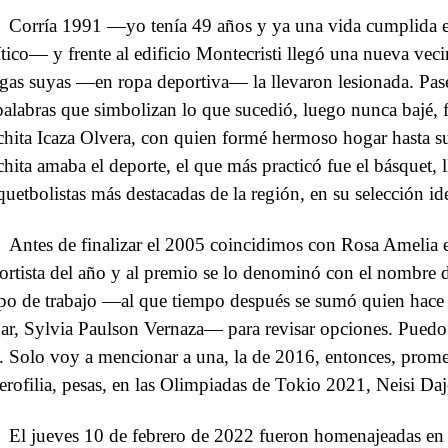
Corría 1991 —yo tenía 49 años y ya una vida cumplida en
ítico— y frente al edificio Montecristi llegó una nueva veci
gas suyas —en ropa deportiva— la llevaron lesionada. Pasé 
palabras que simbolizan lo que sucedió, luego nunca bajé,
hita Icaza Olvera, con quien formé hermoso hogar hasta s
hita amaba el deporte, el que más practicó fue el básquet, l
quetbolistas más destacadas de la región, en su selección ide
Antes de finalizar el 2005 coincidimos con Rosa Amelia e
ortista del año y al premio se lo denominó con el nombre 
po de trabajo —al que tiempo después se sumó quien hace 
ar, Sylvia Paulson Vernaza— para revisar opciones. Puedo c
. Solo voy a mencionar a una, la de 2016, entonces, prome
terofilia, pesas, en las Olimpiadas de Tokio 2021, Neisi Da
El jueves 10 de febrero de 2022 fueron homenajeadas en 