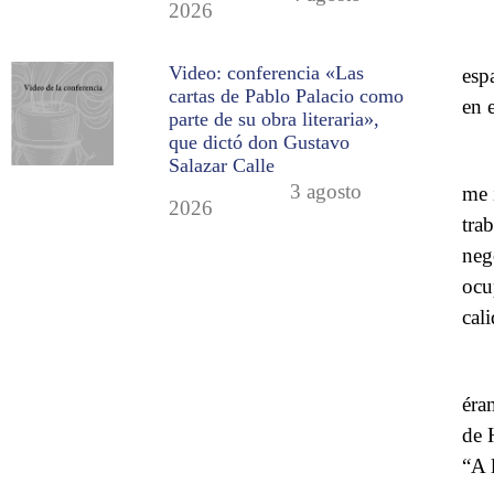
2026
Video: conferencia «Las
esp
cartas de Pablo Palacio como
en 
parte de su obra literaria»,
que dictó don Gustavo
Salazar Calle
3 agosto
me 
2026
tra
neg
ocu
cal
éra
de 
“A 