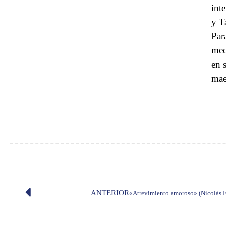
int
y T
Par
med
en 
mae
ANTERIOR
«Atrevimiento amoroso» (Nicolás 