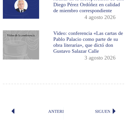
Diego Pérez Ordóñez en calidad
de miembro correspondiente
4 agosto 2026
Video: conferencia «Las cartas de
Pablo Palacio como parte de su
obra literaria», que dictó don
Gustavo Salazar Calle
3 agosto 2026
ANTERIOR
SIGUENTE
Conversatorio sobre la literatura bre
«No hay