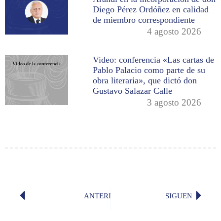
Diego Pérez Ordóñez en calidad
de miembro correspondiente
4 agosto 2026
Video: conferencia «Las cartas de
Pablo Palacio como parte de su
obra literaria», que dictó don
Gustavo Salazar Calle
3 agosto 2026
ANTERIOR
SIGUENTE
Reunión plenaria virtual de los dire
«Remig