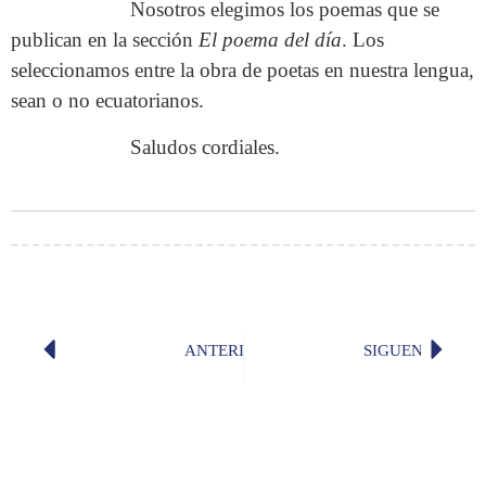
Nosotros elegimos los poemas que se
publican en la sección
El poema del día
. Los
seleccionamos entre la obra de poetas en nuestra lengua,
sean o no ecuatorianos.
Saludos cordiales.
ANTERIOR
SIGUENTE
Conferencia «La música colonial qui
«Oportu