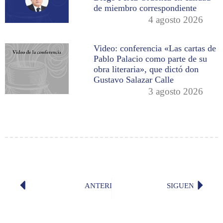
de miembro correspondiente
4 agosto 2026
Video: conferencia «Las cartas de
Pablo Palacio como parte de su
obra literaria», que dictó don
Gustavo Salazar Calle
3 agosto 2026
ANTERIOR
SIGUENTE
Contestación al discurso de incorpo
«Leer e