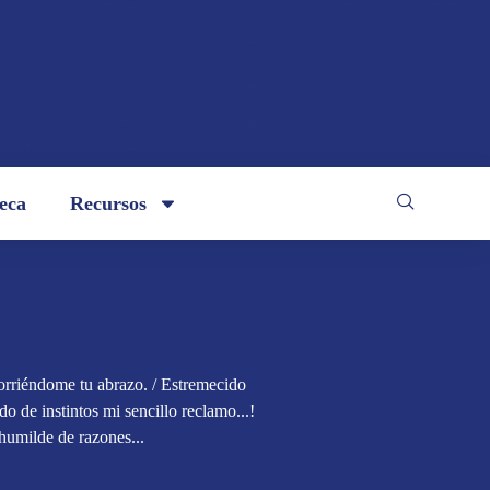
teca
Recursos
corriéndome tu abrazo. / Estremecido
o de instintos mi sencillo reclamo...!
humilde de razones...