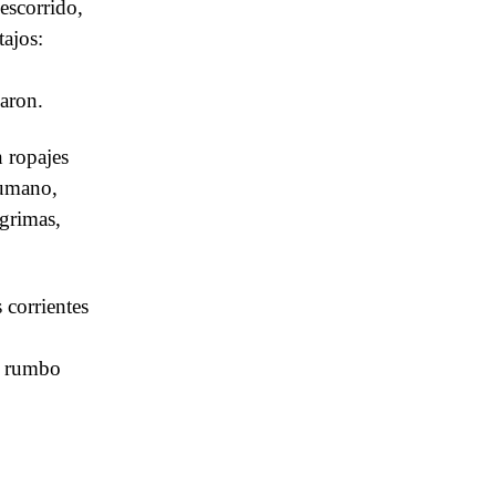
escorrido,
tajos:
laron.
n ropajes
humano,
grimas,
 corrientes
u rumbo