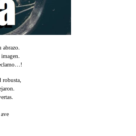
u abrazo.
 imagen.
 reclamo…!
 robusta,
ejaron.
ertas.
 ave