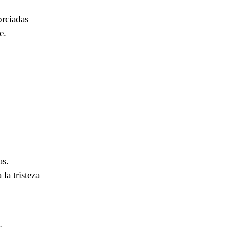
orciadas
e.
as.
la tristeza