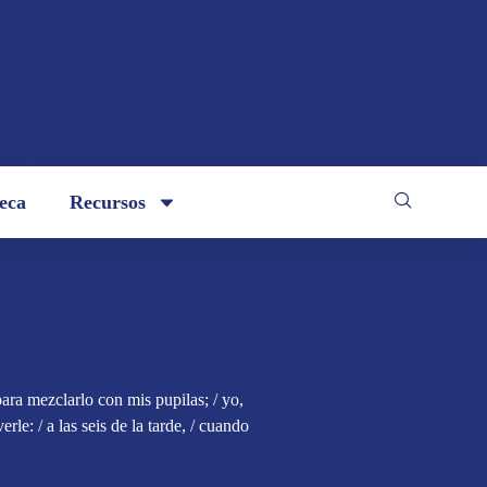
teca
Recursos
 para mezclarlo con mis pupilas; / yo,
rle: / a las seis de la tarde, / cuando