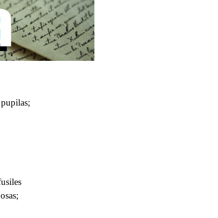
 pupilas;
usiles
posas;