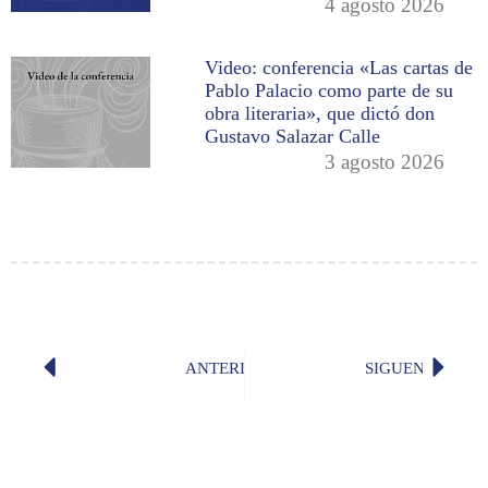
4 agosto 2026
Video: conferencia «Las cartas de
Pablo Palacio como parte de su
obra literaria», que dictó don
Gustavo Salazar Calle
3 agosto 2026
ANTERIOR
SIGUENTE
Video: «El espejo de tinta», con Xa
Escrito