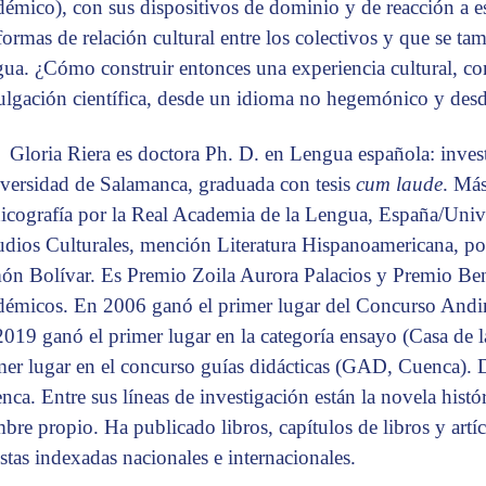
démico), con sus dispositivos de dominio y de reacción a e
 formas de relación cultural entre los colectivos y que se ta
gua. ¿Cómo construir entonces una experiencia cultural, co
ulgación científica, desde un idioma no hegemónico y des
Gloria Riera es doctora Ph. D. en Lengua española: inves
versidad de Salamanca, graduada con tesis
cum laude
. Más
icografía por la Real Academia de la Lengua, España/Univ
udios Culturales, mención Literatura Hispanoamericana, p
ón Bolívar. Es Premio Zoila Aurora Palacios y Premio Be
démicos. En 2006 ganó el primer lugar del Concurso And
2019 ganó el primer lugar en la categoría ensayo (Casa de 
mer lugar en el concurso guías didácticas (GAD, Cuenca). 
ca. Entre sus líneas de investigación están la novela históric
bre propio. Ha publicado libros, capítulos de libros y artíc
istas indexadas nacionales e internacionales.