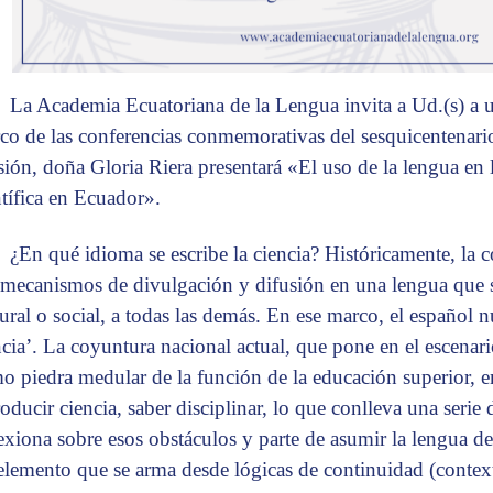
La Academia Ecuatoriana de la Lengua invita a Ud.(s) a 
co de las conferencias conmemorativas del sesquicentenario
sión, doña Gloria Riera presentará «El uso de la lengua en l
ntífica en Ecuador».
¿En qué idioma se escribe la ciencia? Históricamente, la 
 mecanismos de divulgación y difusión en una lengua que s
tural o social, a todas las demás. En ese marco, el español n
ncia’. La coyuntura nacional actual, que pone en el escenari
o piedra medular de la función de la educación superior, e
roducir ciencia, saber disciplinar, lo que conlleva una serie
lexiona sobre esos obstáculos y parte de asumir la lengua d
elemento que se arma desde lógicas de continuidad (contex