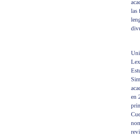
aca
las
len
div
Uni
Lex
Est
Sim
aca
en 
pri
Cuen
nom
rev