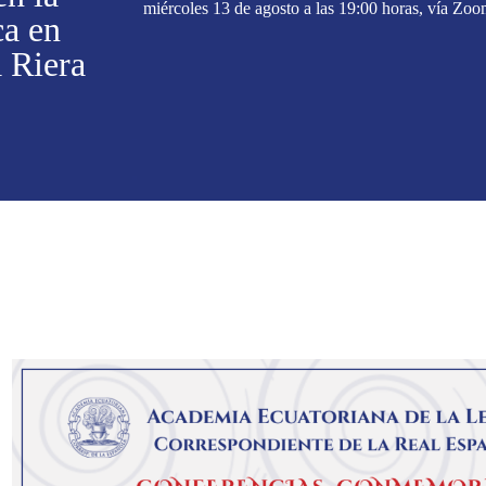
miércoles 13 de agosto a las 19:00 horas, vía Zoo
ca en
 Riera