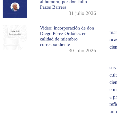
al humor», por don Julio
Pazos Barrera
31 julio 2026
Video: incorporación de don
mar
Diego Pérez Ordóñez en
calidad de miembro
oca
correspondiente
cie
30 julio 2026
sus
cul
cie
com
a p
ref
un 