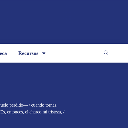
teca
Recursos
 vuelo perdido— / cuando tornas,
/ Es, entonces, el charco mi tristeza, /