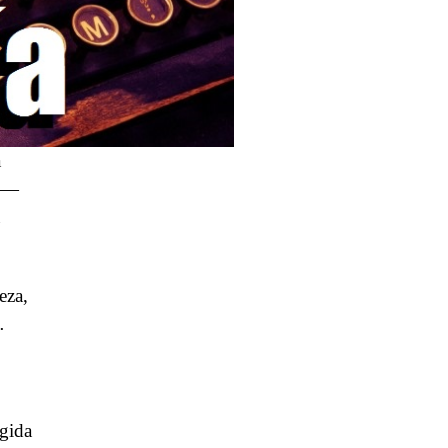
a
do—
eza,
…
ogida