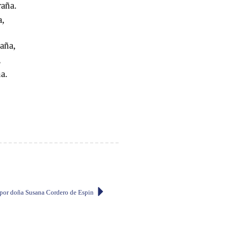
raña.
a,
paña,
,
ña.
 por doña Susana Cordero de Espinosa