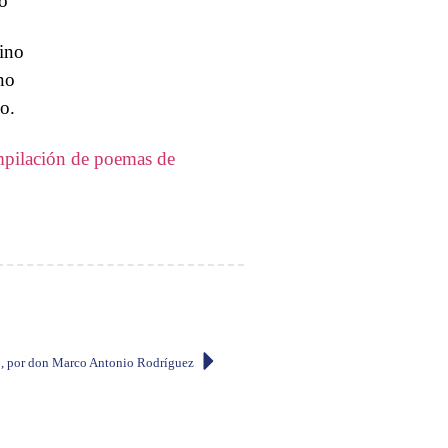
o
rino
no
o.
pilación de poemas de
», por don Marco Antonio Rodríguez