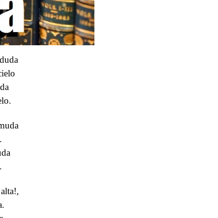
 duda
ielo
uda
elo.
 muda
.
uda
.
alta!,
a.