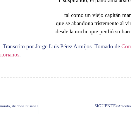
Y suspirando, el panorama abarc
tal como un viejo capitán ma
que se abandona tristemente al vi
desde la noche que perdió su barc
Transcrito por Jorge Luis Pérez Armijos. Tomado de
Com
atorianos
.
SIGUENTE
a moral», de doña Susana Cordero de Espinosa, ahora en ebook
«Araceli